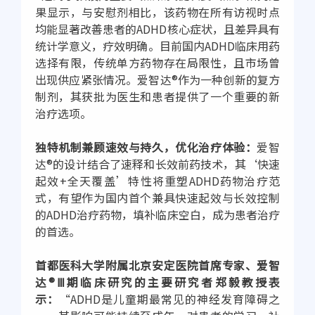
果显示，与安慰剂相比，该药物在所有访视时点
均能显著改善患者的ADHD核心症状，且差异具有
统计学意义，疗效明确。目前国内ADHD临床用药
选择有限，传统单方药物存在局限性，且市场曾
出现供应紧张情况。爱智达®作为一种创新的复方
制剂，其获批为医生和患者提供了一个重要的新
治疗选项。
独特机制兼顾速效与持久，优化治疗体验：
爱智
达®的设计结合了速释和长效前药技术，其‘快速
起效+全天覆盖’特性将重塑ADHD药物治疗范
式，有望作为国内首个兼具快速起效与长效控制
的ADHD治疗药物，填补临床空白，成为患者治疗
的首选。
首都医科大学附属北京安定医院首席专家、爱智
达®Ⅲ期临床研究的主要研究者郑毅教授表
示：
“ADHD是儿童期最常见的神经发育障碍之