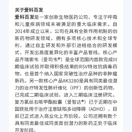
关于爱科百发
爱科百发
是一家创新生物医药公司，专注于呼吸
和儿童疾病领域未被满足的重大临床需求。自
2014年成立以来，公司在具有全新作用机制的创
新药物研发领域，拥有多项核心技术和全球专
利，通过自主研发和外部引进相结合的研发模
式，开发出高度差异化的丰富产品管线。核心产
品齐瑞索韦（爱司韦®）是全球范围内首款完成III
期临床试验并取得积极结果的RSV特效抗病毒药
物，也是首个纳入国家突破性治疗品种的非肿瘤
新药。另一款核心产品AK3280是具有同类最佳潜
力的治疗特发性肺纤维化（IPF）的创新性药物，
已完成二期临床试验，进入三期临床注册研究。
复方氯丝右哌甲酯胶囊（爱智达®）已于近期在中
国获批用于治疗注意缺陷多动障碍（ADHD），目
前已正式进入商业化上市阶段。公司还拥有数个
具有同类最佳或同类首创潜力的新药正处于临床
开发阶段。