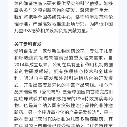
续的确证性临床研究提供坚实的科学依据。能够
牵头参与这项创新药物的研发，深感责任重大。
我们将携手全国各研究中心，恪守科学规范与伦
理标准，严谨高效地推进此项研究，为降低中国
儿童RSV感染相关疾病负担贡献力量。”
关于爱科百发
爱科百发是一家创新生物医药公司，专注于儿童
和呼吸疾病领域未被满足的重大临床需求。自
2014年成立以来，公司在具有全新作用机制的创
新药物研发领域，拥有多项核心技术和全球专
利，通过自主研发和外部引进相结合的研发模
式，开发出高度差异化的丰富产品管线。核心产
品齐瑞索韦（爱司韦®）是全球范围内首款完成III
期临床试验并取得积极结果的RSV特效抗病毒药
物，也是首个纳入国家突破性治疗品种的非肿瘤
新药。另一个接近商业化的产品是爱智达®，是一
款在美国已获得FDA批准的儿童多动症新药，其
在中国的上市申请已获受理并纳入“优先审评审