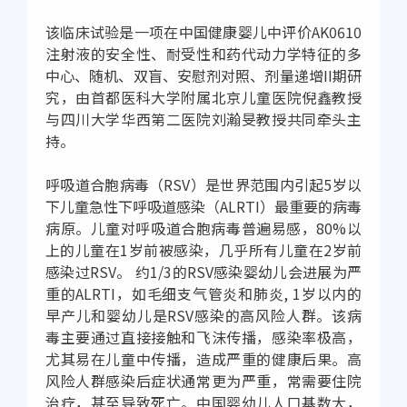
该临床试验是一项在中国健康婴儿中评价AK0610
注射液的安全性、耐受性和药代动力学特征的多
中心、随机、双盲、安慰剂对照、剂量递增II期研
究，由首都医科大学附属北京儿童医院倪鑫教授
与四川大学华西第二医院刘瀚旻教授共同牵头主
持。
呼吸道合胞病毒（RSV）是世界范围内引起5岁以
下儿童急性下呼吸道感染（ALRTI）最重要的病毒
病原。儿童对呼吸道合胞病毒普遍易感，80%以
上的儿童在1岁前被感染，几乎所有儿童在2岁前
感染过RSV。 约1/3的RSV感染婴幼儿会进展为严
重的ALRTI，如毛细支气管炎和肺炎, 1岁以内的
早产儿和婴幼儿是RSV感染的高风险人群。该病
毒主要通过直接接触和飞沫传播，感染率极高，
尤其易在儿童中传播，造成严重的健康后果。高
风险人群感染后症状通常更为严重，常需要住院
治疗，甚至导致死亡。中国婴幼儿人口基数大，