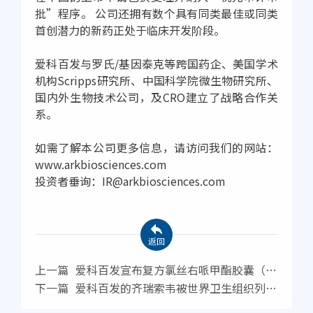
批”程序。 公司还拥有数个具有同类最佳或同类
首创潜力的新药正处于临床开发阶段。
爱科百发与罗氏/基因泰克等跨国药企、美国学术
机构Scripps研究所、中国科学院微生物研究所、
国内外生物技术公司，及CRO建立了战略合作关
系。
如需了解本公司更多信息，请访问我们的网站：
www.arkbiosciences.com
投资者垂询：IR@arkbiosciences.com
返回
上一篇
爱科百发宣布复方氯丝右哌甲酯胶囊（爱
智达®）在中国获批用于治疗注意缺陷多动障碍
下一篇
爱科百发的齐瑞索韦被世界卫生组织列入
抗呼吸道合胞病毒药物优先清单