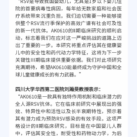
“RSV是导致我国婴幼儿，尤其是1岁以下婴儿住
院的首要病毒性病因，每年给无数家庭和社会医
疗系统带来沉重负担。我们迫切需要一种能够提
供整个RSV流行季保护的高效广谱有社会可及性
的新一代抗体。AK0610的Ⅱ期临床研究的顺利启
动，标志着我们在应对这一严峻挑战的道路上迈
出了重要的一步。本研究将重点评估其在健康婴
儿中的安全性和药代动力学特征，这将为下一步
关键性III期临床提供重要依据。我们对此项研究
充满期待，希望AK0610能最终成为守护中国和全
球儿童健康成长的有力武器。”
四川大学华西第二医院刘瀚旻教授表示：
“AK0610是一款具有独特作用机制和临床潜力的
全人源RSV抗体。它在临床前研究中展现出的强
效、特异性中和活性以及长半衰期特性，预示着
其有潜力成为预防RSV感染的有效手段。这项严
格设计的Ⅱ期临床研究，目标是在中国婴儿人群
中，评估其安全性，耐受性和药物动力学，为后