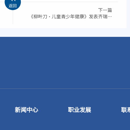
返回
下一篇
《柳叶刀·儿童青少年健康》发表齐瑞索
韦治疗6个月以下住院婴儿呼吸道合胞病
毒感染的最新研究结果
新闻中心
职业发展
联