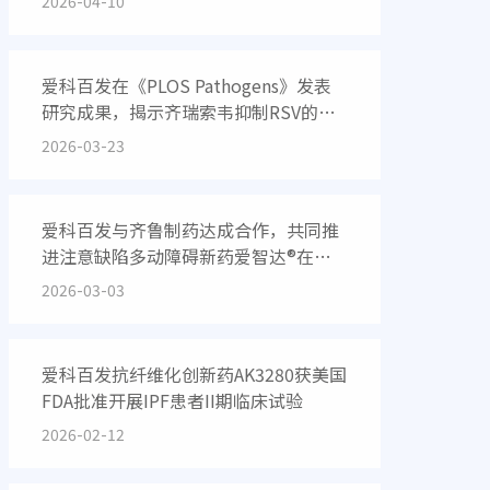
2026-04-10
爱科百发在《PLOS Pathogens》发表
研究成果，揭示齐瑞索韦抑制RSV的分
子机制
2026-03-23
爱科百发与齐鲁制药达成合作，共同推
进注意缺陷多动障碍新药爱智达®在中
国大陆的商业化进程
2026-03-03
爱科百发抗纤维化创新药AK3280获美国
FDA批准开展IPF患者II期临床试验
2026-02-12