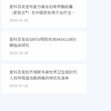
爱科百发宣布复方氯丝右哌甲酯胶囊
（爱智达®）在中国获批用于治疗注意
缺陷多动障碍
2026-01-06
爱科百发启动RSV预防抗体AK0610的II
期临床研究
2025-10-30
爱科百发的齐瑞索韦被世界卫生组织列
入抗呼吸道合胞病毒药物优先清单
2025-07-16