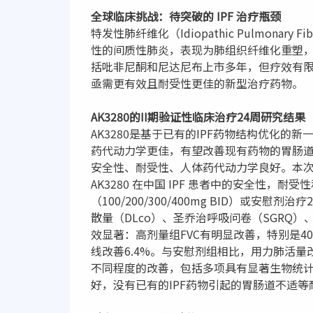
全球临床挑战：待突破的 IPF 治疗瓶颈
特发性肺纤维化（Idiopathic Pulmonar
性的间质性肺炎，表现为肺组织纤维化重塑，最
括吡非尼酮和尼达尼布上市多年，但疗效有
亟需更有效且耐受性更佳的新型治疗药物。
AK3280的II期验证性临床治疗24周研究结果
AK3280是基于已有的IPF药物结构优化
药代动力学更佳，有望改善现有药物的胃肠道
安全性、耐受性、人体药代动力学良好。本次
AK3280 在中国 IPF 患者中的安全性，耐
（100/200/300/400mg BID）或安
散量（DLco）、圣乔治呼吸问卷（SGRQ）
效显著：高剂量组FVC有明显改善，特别是400m
线改善6.4%。与安慰剂组相比，用力肺活量
不同程度的改善，包括多项具有显著生物统计学
好，没有已有的IPF药物引起的胃肠道不适等