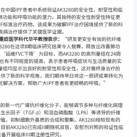
中国IPF患者中系统验证AK3280的安全性，耐受性和临
善肺功能和呼吸功能的潜力，其独特的安全性耐受性特征更
F标准治疗药物。该成果为破解IPF治疗困境提供了新的科
化疾病治疗提供了关键医学证据。
危重症医学科代华平教授表示：
“研发更安全有效的抗纤维
K3280在这项Ⅱ期临床研究结果令人鼓舞，释放出改善肺功
缓FVC下降’为目标，而AK3280 的高剂量组在24周
标也有不同程度的提高，表示患者呼吸症状与生活质量的实
剂量组均显示出良好的耐受性和安全性，这对需终身治疗的
域提供了新的科学视角，我们期待早日将这一原研成果转化为
优解决方案，帮助广大IPF患者有更顺畅的呼吸。”
化而成的新一代广谱抗纤维化分子，能够调节多种与纤维化病理
长因子（TGF-β）和溶血磷脂酸（LPA）等诱导的纤维
，抑制细胞外基质的合成和聚集。AK3280相较现有药
前AK3280已完成II期随机双盲，安慰剂对照的验证性临
备开展临床III期注册性研究。