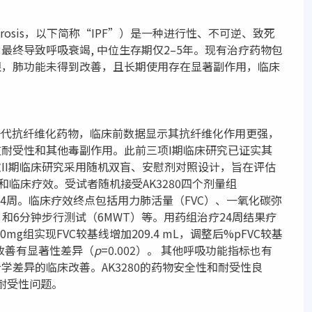
y Fibrosis，以下简称“IPF”）是一种进行性、不可逆、致死
终导致呼吸衰竭, 中位生存期仅2–5年。现有治疗药物包
限，肺功能未得到改善，且长期使用存在显著副作用，临床
的新一代抗纤维化药物，临床前数据显示其抗纤维化作用更强，
耐受性和其他毒副作用。此前三项I期临床研究已证实其
II期临床研究采用随机双盲、安慰剂对照设计，旨在评估
受性和临床疗效。受试者随机接受AK3280四个剂量组
慰剂治疗24周。临床疗效终点包括用力肺活量（FVC）、一氧化碳弥
、和6分钟步行测试（6MWT）等。用药组治疗24周结果疗
g组实现FVC较基线增加209.4 mL，调整后%pFVC较基
改善有显著性差异（
p
=0.002）。 其他呼吸功能指标也有
差异的临床改善。AK3280的药物安全性和耐受性良
耐受性问题。