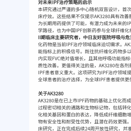
对未来IPF治疗策略的启示
本研究通过严谨的多中心随机双盲设计，首次在
床疗效。这些结果不仅提示AK3280具有改
为长期用药提供了可能，有潜力成为未来的IP
学路径，也为中国IPF创新药参与全球纤维
II期临床主要研究者，中日友好医院呼吸与
化药物是当前IPF治疗领域临床迫切需求。A
能指标上的积极信号。既往抗纤维化药物多以‘延
内实现FVC绝对值增长，且其他呼吸功能指
质性改善。更值得关注的是，AK3280在各
IPF患者意义重大。这项研究为IPF治疗领
全球患者的治疗选择，为全球IPF患者提供更
关于AK3280
AK3280是在已上市IPF药物的基础上优
过程密切相关的通路和生物标记物，包括转化生
化相关基因和蛋白的表达，降低成纤维细胞增殖
物有安全性和耐受性优势，且潜在药效更强。目
床研究，正在完成后续24周开放性研究，并准