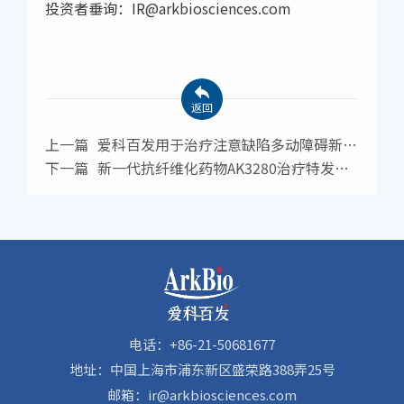
投资者垂询：IR@arkbiosciences.com
返回
上一篇
爱科百发用于治疗注意缺陷多动障碍新药
爱智达®的上市申请获受理并纳入优先审评
下一篇
新一代抗纤维化药物AK3280治疗特发性
肺纤维化II期临床研究取得积极结果
电话：+86-21-50681677
地址：中国上海市浦东新区盛荣路388弄25号
邮箱：ir@arkbiosciences.com