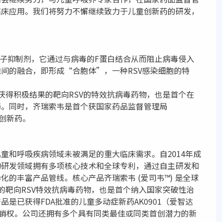
临床应用。我们将努力不懈继续致力于儿童创新药的研发，
”
分子抑制剂，它通过与病毒的F蛋白结合从而阻止病毒侵入
间的融合，即形成“合胞体”，一种RSV感染细胞的特
获得积极结果的靶向RSV的特效抗病毒药物，也是首个在
药。同时，齐瑞索韦是首个获国家药品监督管理局
瘤创新药。
童和呼吸疾病领域未被满足的重大临床需求。自2014年成
物研发领域拥有多项核心技术和全球专利，通过自主研发和
的丰富产品管线。核心产品齐瑞索韦 (爱司韦™) 是全球
的靶向RSV特效抗病毒药物，也是首个纳入国家突破性治
是已获得FDA批准的儿童多动症新药AK0901（爱智达
销权。公司还拥有多个具有同类最佳或同类首创潜力的新