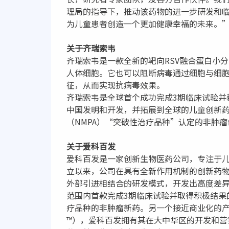
理局的指导下，推动该药物的进一步研发和
为儿童患者创造一个更加健康幸福的未来。
关于齐瑞索韦
齐瑞索韦是一款全新的靶向RSV融合蛋白小
人体细胞。它也可以阻断病毒通过细胞与细胞
征，从而实现抗病毒效果。
齐瑞索韦是全球首个成功完成3期临床试验并
中国发明和开发，并拓展到全球的儿童创新
（NMPA）“突破性治疗品种”认定的非肿
关于爱科百发
爱科百发是一家创新生物医药公司，专注于儿
立以来，公司在具有全新作用机制的创新药
外部引进相结合的研发模式，开发出高度差异化
范围内首款完成3期临床试验并取得积极结果
疗品种的非肿瘤新药。另一个接近商业化的产品
™），爱科百发拥有其在大中华区的开发和营