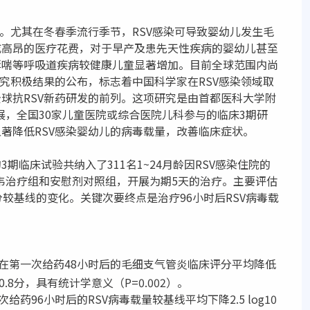
原。尤其在冬春季流行季节，RSV感染可导致婴幼儿发生毛
成高昂的医疗花费，对于早产及患先天性疾病的婴幼儿甚至
哮喘等呼吸道疾病较健康儿童显著增加。目前全球范围内尚
研究积极结果的公布，标志着中国科学家在RSV感染领域取
球抗RSV新药研发的前列。这项研究是由首都医科大学附
展，全国30家儿童医院或综合医院儿科参与的临床3期研
著降低RSV感染婴幼儿的病毒载量，改善临床症状。
期临床试验共纳入了311名1~24月龄因RSV感染住院的
索韦治疗组和安慰剂对照组，开展为期5天的治疗。主要评估
较基线的变化。关键次要终点是治疗96小时后RSV病毒载
在第一次给药48小时后的毛细支气管炎临床评分平均降低
.8分，具有统计学意义（P=0.002）。
药96小时后的RSV病毒载量较基线平均下降2.5 log10