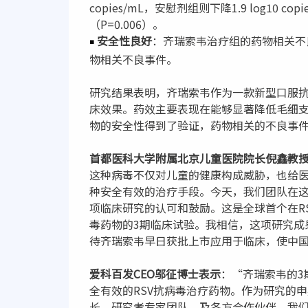
copies/mL，安慰剂组则下降1.9 log10 copi
（P=0.006）。
安全性良好
：齐瑞索韦治疗组的药物相关不
￭
物相关不良事件。
研究结果表明，齐瑞索韦作为一款新型口服抗
床效果。药效主要表现在能够显著降低毛细
物的安全性得到了验证，药物相关的不良事
首都医科大学附属北京儿童医院院长倪鑫教
这种病毒不仅对儿童的健康构成威胁，也给
种安全有效的治疗手段。今天，我们团队在
项临床研究的认可和鼓励。这是全球首个在R
毒药物的3期临床试验。我相信，这项研究成
待齐瑞索韦早日获批上市应用于临床，使中国
爱科百发CEO邬征博士表示
：“齐瑞索韦的3
全有效的RSV抗病毒治疗药物。作为研究的
长，研究者专家团队，及各方合作伙伴。我