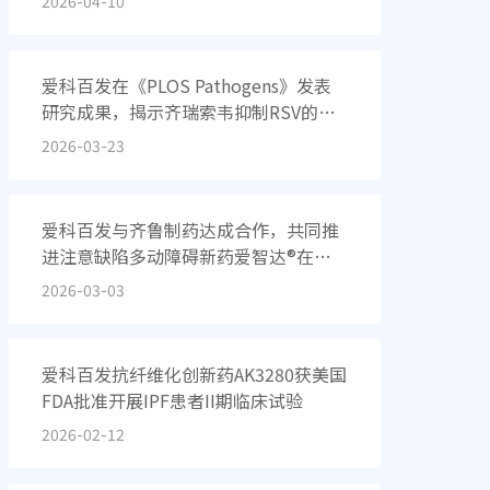
2026-04-10
爱科百发在《PLOS Pathogens》发表
研究成果，揭示齐瑞索韦抑制RSV的分
子机制
2026-03-23
爱科百发与齐鲁制药达成合作，共同推
进注意缺陷多动障碍新药爱智达®在中
国大陆的商业化进程
2026-03-03
爱科百发抗纤维化创新药AK3280获美国
FDA批准开展IPF患者II期临床试验
2026-02-12