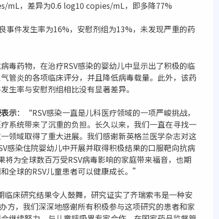
es/mL，差异为0.6 log10 copies/mL，即多降77%
良事件发生率为16%，安慰剂组为13%，未发现严重的药
病毒药物，在治疗RSV感染的婴幼儿中显示出了积极的临
支气管炎的各项临床评分，并且降低病毒载量。此外，该药
件发生率与安慰剂组相比没有显著差异。
授表示
：“RSV感染一直是儿科医疗领域的一项严峻挑战，
医疗系统带来了沉重的负担。长久以来，我们一直在寻找一
这一领域取得了重大进展。我们感谢新英格兰医学杂志对这
SV感染住院婴幼儿中开展并取得积极结果的口服靶向抗病
果将为全球数百万受RSV病毒影响的家庭带来福音，也期
和全球的RSV儿童患者可以健康成长。”
期临床研究结果令人鼓舞，研究证实了齐瑞索韦是一种安
申办方，我们深深地感谢所有积极参与这项研究的患者和家
们会继续努力，与儿童呼吸界专家合作，在国家药品监督管