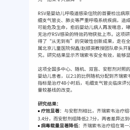
RSV是婴幼儿呼吸道感染住院的首要检出病
细支气管炎、肺炎等严重呼吸系统疾病，造
可能危及生命，愈后婴幼儿病人再发喘息，
无治疗RSV感染的特效药物获批上市。这项
得了“从无到有”的突破性创新成果，走在全
属北京儿童医院倪鑫/赵顺英教授团队牵头开
究。研究结果显示齐瑞索韦安全有效，能够显
这项全国多中心、随机、双盲、安慰剂对照的3
婴幼儿患者，以2:1的比例随机分配到齐瑞
指标是治疗48小时后，毛细支气管炎临床评分
量较基线的改变。
研究结果：
疗效显著
：与安慰剂相比，齐瑞索韦治疗组
￭
3.4分，而安慰剂组降低2.7分，两者差异达到0
病毒载量显著降低
：齐瑞索韦治疗组在第一次给
￭