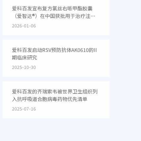
爱科百发宣布复方氯丝右哌甲酯胶囊
（爱智达®）在中国获批用于治疗注意
缺陷多动障碍
2026-01-06
爱科百发启动RSV预防抗体AK0610的II
期临床研究
2025-10-30
爱科百发的齐瑞索韦被世界卫生组织列
入抗呼吸道合胞病毒药物优先清单
2025-07-16