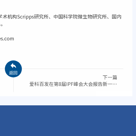
术机构Scripps研究所、中国科学院微生物研究所、国内
系。
s.com
返回
下一篇
爱科百发在第8届IPF峰会大会报告新一代
抗纤维化药物AK3280的研究进展，并宣
布已完成2期临床试验的全部受试者入组